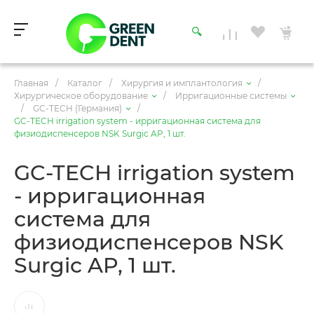
Главная
/
Каталог
/
Хирургия и имплантология
/
Хирургическое оборудование
/
Ирригационные системы
/
GC-TECH (Германия)
/
GC-TECH irrigation system - ирригационная система для
физиодиспенсеров NSK Surgic AP, 1 шт.
GC-TECH irrigation system
- ирригационная
система для
физиодиспенсеров NSK
Surgic AP, 1 шт.