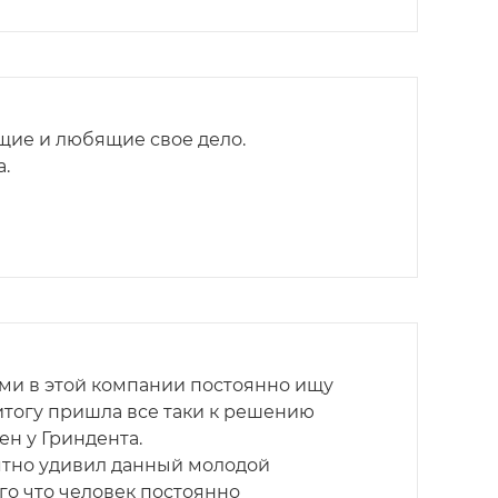
щие и любящие свое дело.
.
ми в этой компании постоянно ищу
итогу пришла все таки к решению
ен у Гриндента.
тно удивил данный молодой
го что человек постоянно