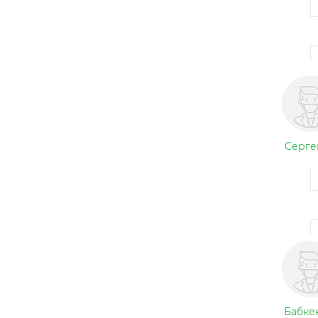
Серге
Бабке