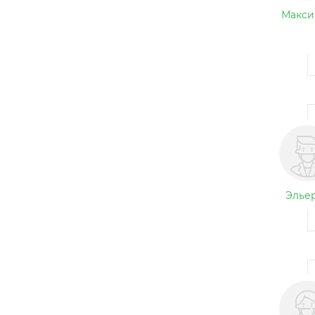
Макси
Эльер