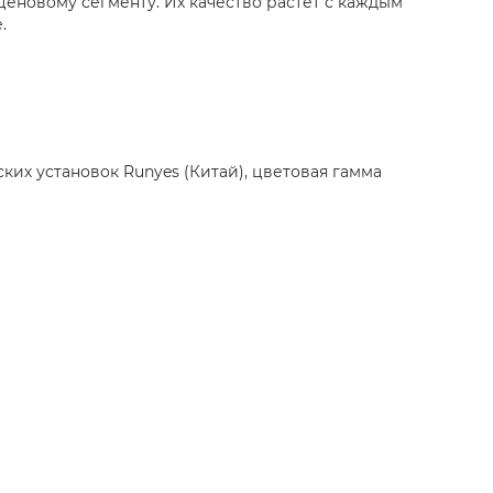
ценовому сегменту. Их качество растет с каждым
.
ских установок Runyes (Китай), цветовая гамма