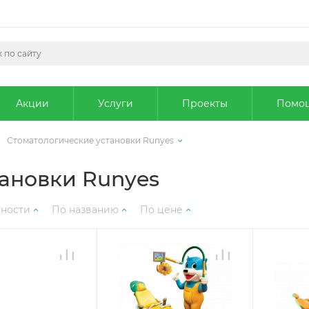
Акции
Услуги
Проекты
Помо
Стоматологические установки Runyes
ановки Runyes
рности
По названию
По цене