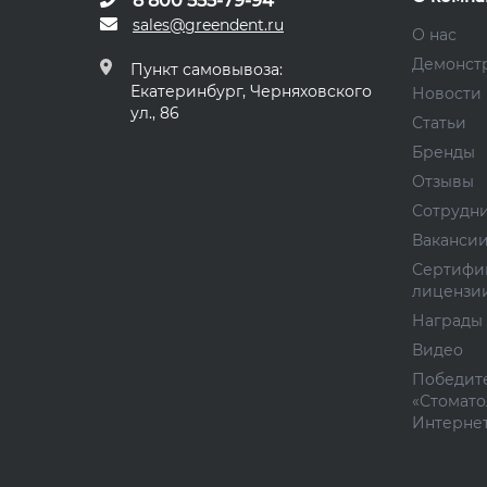
8 800 555-79-94
sales@greendent.ru
О нас
Демонст
Пункт самовывоза:
Екатеринбург, Черняховского
Новости
ул., 86
Статьи
Бренды
Отзывы
Сотрудн
Ваканси
Сертифи
лицензи
Награды
Видео
Победите
«Стомато
Интернет