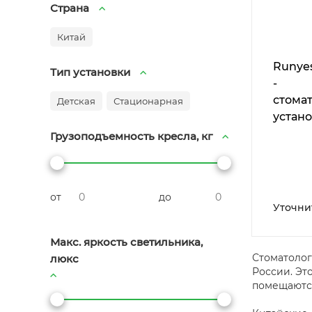
Страна
Китай
Runyes
Тип установки
-
стома
Детская
Стационарная
устано
нижне
Грузоподъемность кресла, кг
подач
инстр
от
до
Уточни
Макс. яркость светильника,
Стоматолог
люкс
России. Эт
помещаются