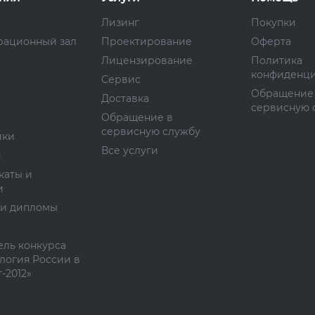
Лизинг
Покупки
рационный зал
Проектирование
Оферта
Лицензирование
Политика
конфиденци
Сервис
Обращение
Доставка
сервисную 
Обращение в
сервисную службу
ики
Все услуги
и
каты и
и
 и дипломы
ль конкурса
логия России в
-2012»