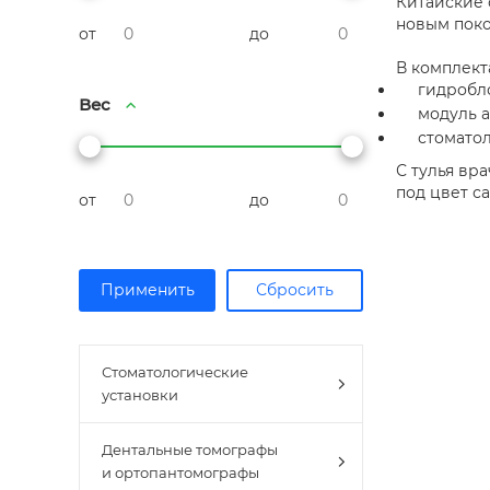
Китайские 
новым поко
от
до
В комплект
гидробл
Вес
модуль а
стомато
С тулья вр
под цвет с
от
до
Стоматологические
установки
Дентальные томографы
и ортопантомографы