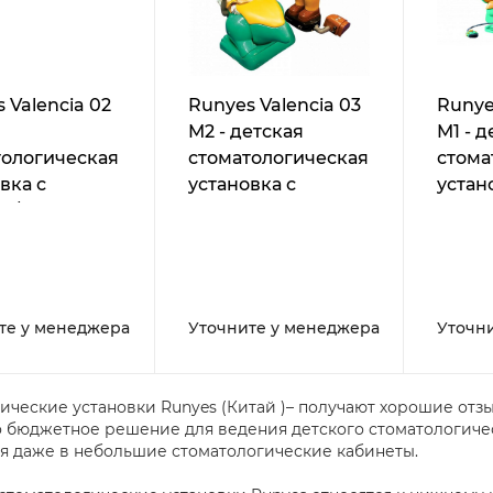
 Valencia 02
Runyes Valencia 03
Runye
M2 - детская
M1 - д
тологическая
стоматологическая
стома
вка с
установка с
устан
й/верхней
нижней подачей
нижн
ей
инструментов, под
инстр
ументов
помпу
те у менеджера
Уточните у менеджера
Уточн
ические установки Runyes (Китай )– получают хорошие отз
о бюджетное решение для ведения детского стоматологиче
 даже в небольшие стоматологические кабинеты.