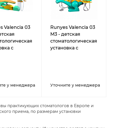
s Valencia 03
Runyes Valencia 03
етская
M3 - детская
тологическая
стоматологическая
овка с
установка с
ей подачей
нижней подачей
ументов
инструментов, под
помпу
ите у менеджера
Уточните у менеджера
ывы практикующих стоматологов в Европе и
ского приема, по размерам установки