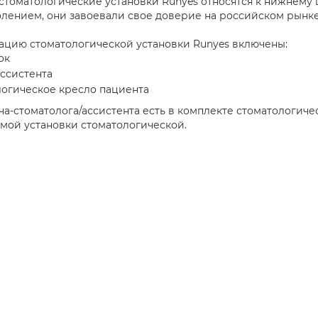
стоматологические установки Runyes относятся к нижнему 
лением, они завоевали свое доверие на российском рынке
ацию стоматологической установки Runyes включены:
ок
ссистента
логическое кресло пациента
ача-стоматолога/ассистента есть в комплекте стоматологиче
амой установки стоматологической.