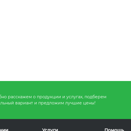
но расскажем о продукции и услугах, подберем
льный вариант и предложим лучшие цены!
нии
Услуги
Помощь