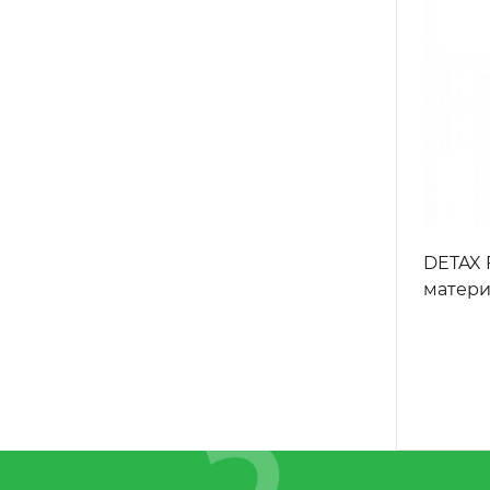
DETAX F
материа