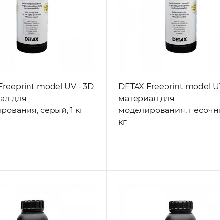
reeprint model UV - 3D
DETAX Freeprint model U
ал для
материал для
рования, серый, 1 кг
моделирования, песочны
кг