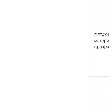
DETAX F
матери
прозра