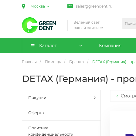
Москва
sales@greendent.ru
Зелёный свет
вашей клинике
Каталог
Компания
Главная
/
Помощь
/
Бренды
/
DETAX (Германия) - п
DETAX (Германия) - пр
Смотр
Покупки
Оферта
Политика
конфиденциальности