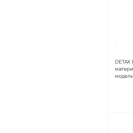
DETAX F
матери
модели