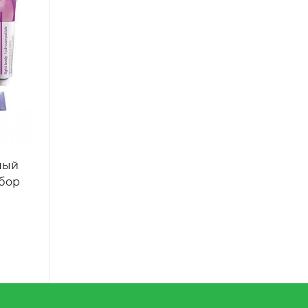
чный
абор