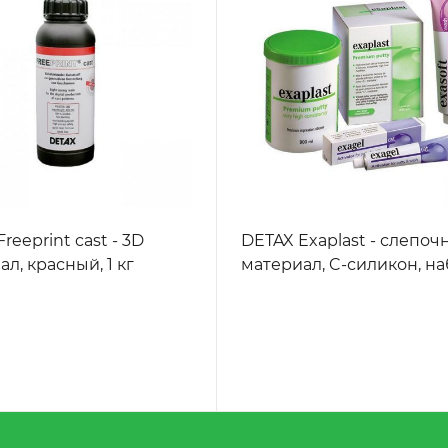
reeprint cast - 3D
DETAX Exaplast - слепо
л, красный, 1 кг
материал, C-силикон, н