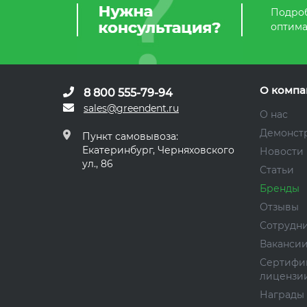
Подроб
оптима
О компа
8 800 555-79-94
sales@greendent.ru
О нас
Демонст
Пункт самовывоза:
Екатеринбург, Черняховского
Новости
ул., 86
Статьи
Бренды
Отзывы
Сотрудн
Ваканси
Сертифи
лицензи
Награды