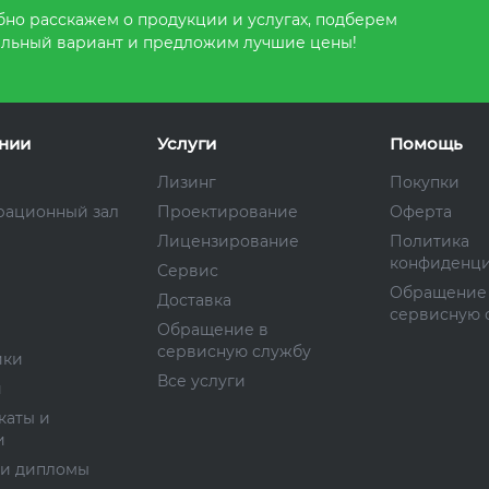
но расскажем о продукции и услугах, подберем
льный вариант и предложим лучшие цены!
нии
Услуги
Помощь
Лизинг
Покупки
рационный зал
Проектирование
Оферта
Лицензирование
Политика
конфиденци
Сервис
Обращение
Доставка
сервисную 
Обращение в
сервисную службу
ики
Все услуги
и
каты и
и
 и дипломы