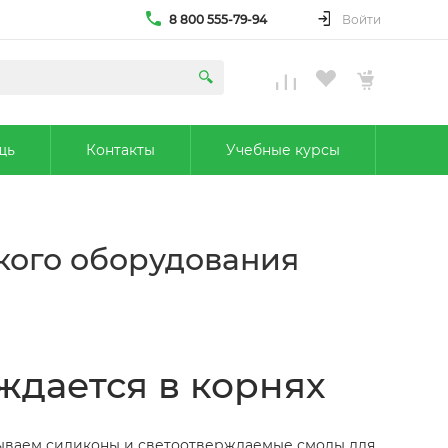
8 800 555-79-94
Войти
щь
Контакты
Учебные курсы
ского оборудования
ждается в корнях
тываем силиконы и светоотверждаемые смолы для