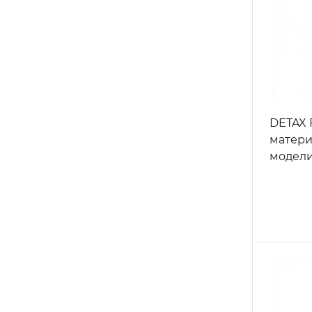
DETAX F
матери
модели