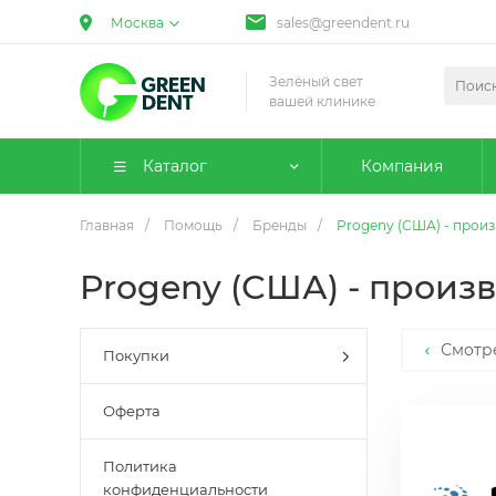
Москва
sales@greendent.ru
Зелёный свет
вашей клинике
Каталог
Компания
Главная
/
Помощь
/
Бренды
/
Progeny (США) - прои
Progeny (США) - произ
Смотр
Покупки
Оферта
Политика
конфиденциальности