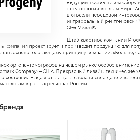
ведущим поставщиком оборудо
стоматологии во всем мире. А
в отрасли передовой интраора
интраоральный рентгеновский 
ClearVision®.
Штаб-квартира компании Proge
ь компания проектирует и производит продукцию для пол
овать основополагающему принципу компании: «Больше, ч
нок ортопантомографов на нашем рынке особое внимание 
Midmark Company) – CША. Прекрасный дизайн, технические 
го состояния + адекватная цена сделали свое дело и каче
матологам в разных регионах России.
 бренда