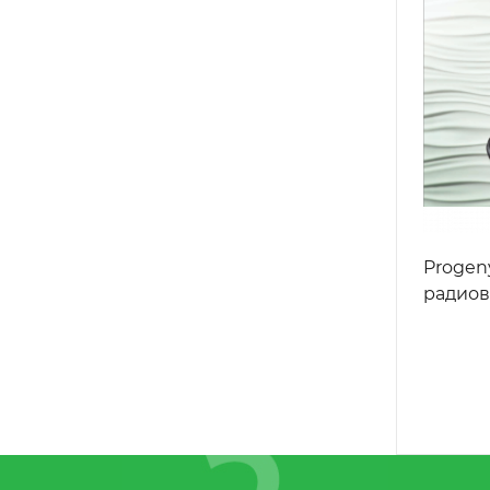
Progeny
радио