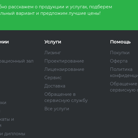
но расскажем о продукции и услугах, подберем
льный вариант и предложим лучшие цены!
нии
Услуги
Помощь
Лизинг
Покупки
рационный зал
Проектирование
Оферта
Лицензирование
Политика
конфиденци
Сервис
Обращение
Доставка
сервисную 
Обращение в
сервисную службу
ики
Все услуги
и
каты и
и
 и дипломы