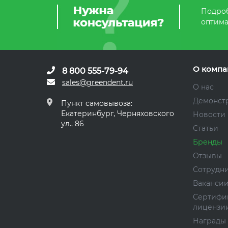
Подроб
оптима
О компа
8 800 555-79-94
sales@greendent.ru
О нас
Демонст
Пункт самовывоза:
Екатеринбург, Черняховского
Новости
ул., 86
Статьи
Бренды
Отзывы
Сотрудн
Ваканси
Сертифи
лицензи
Награды