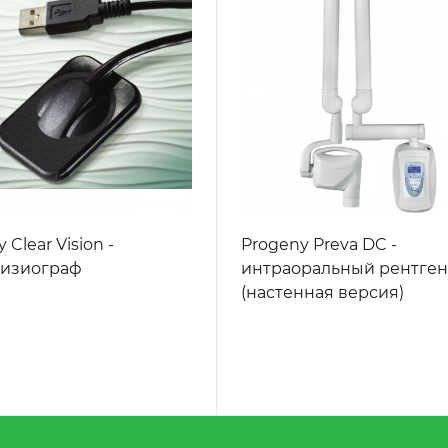
 Clear Vision -
Progeny Preva DC -
визиограф
интраоральный рентге
(настенная версия)