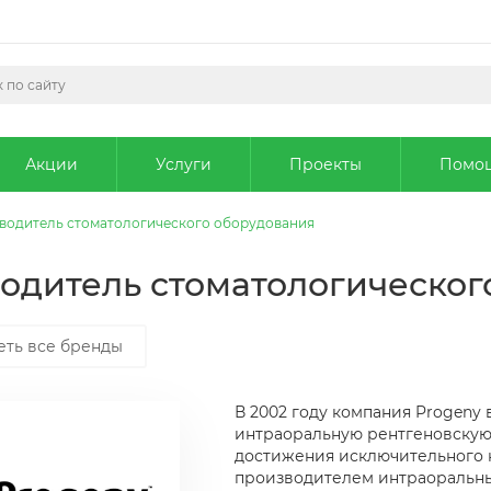
Акции
Услуги
Проекты
Помо
зводитель стоматологического оборудования
водитель стоматологическо
еть все бренды
В 2002 году компания Progeny 
интраоральную рентгеновскую 
достижения исключительного 
производителем интраоральны