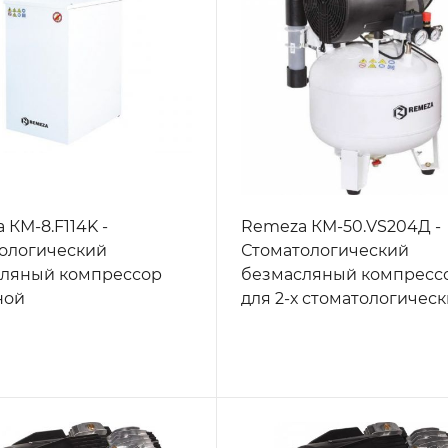
 КМ-8.F114K -
Remeza КМ-50.VS204Д -
ологический
Стоматологический
ляный компрессор
безмасляный компресс
ной
для 2-х стоматологическ
ологической
установок, с осушителе
ки, без осушителя, с
мембранного типа, с
, с ресивером 8 л, 70
ресивером 50 л, 145 л/м