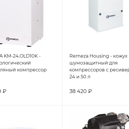
 KM-24.OLD10K -
Remeza Housing - кожух
ологический
шумозащитный для
ляный компрессор
компрессоров с ресиве
24 и 50 л
0 ₽
38 420 ₽