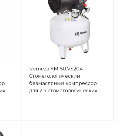
Remeza КМ-50.VS204 -
Стоматологический
ор
безмасляный компрессор
их
для 2-х стоматологических
м
установок, без осушителя, с
ресивером 50 л, 165 л/мин
ин