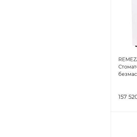
REMEZA
Стомат
безмас
157 52