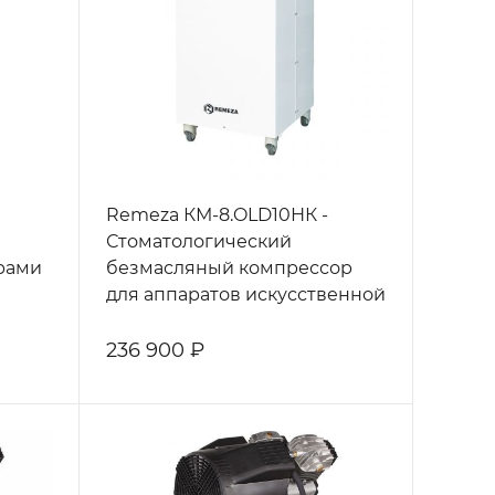
Remeza КМ-8.OLD10НК -
Стоматологический
рами
безмасляный компрессор
для аппаратов искусственной
вентиляции легких и
наркозно-дыхательного
236 900 ₽
оборудования, с кожухом, с
ресивером 8 л, 75 л/мин