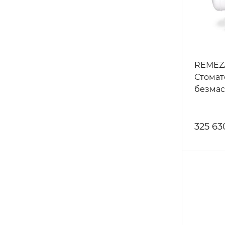
REMEZA
Стомат
безмас
325 63