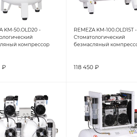
 KM-50.OLD20 -
REMEZA KM-100.OLD15Т -
ологический
Стоматологический
ляный компрессор
безмасляный компресс
 ₽
118 450 ₽