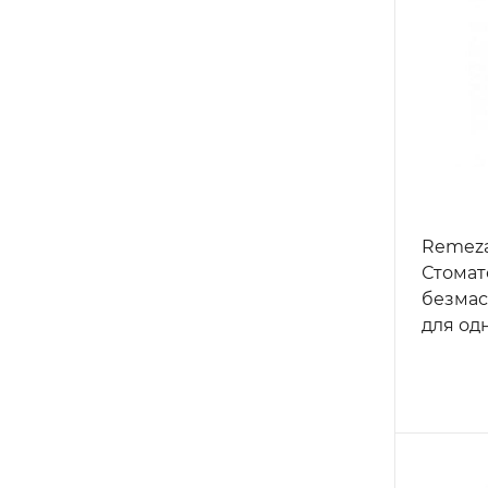
Remeza
Стомат
безмас
для од
стомат
установ
кожухом
л/мин