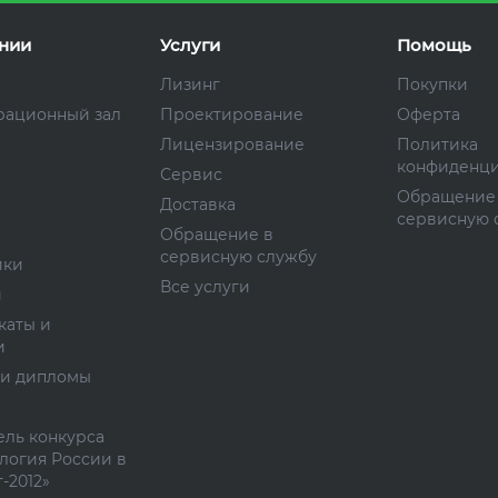
нии
Услуги
Помощь
Лизинг
Покупки
рационный зал
Проектирование
Оферта
Лицензирование
Политика
конфиденци
Сервис
Обращение
Доставка
сервисную 
Обращение в
сервисную службу
ики
Все услуги
и
каты и
и
 и дипломы
ль конкурса
логия России в
-2012»