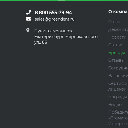
О компа
8 800 555-79-94
sales@greendent.ru
О нас
Демонст
Пункт самовывоза:
Екатеринбург, Черняховского
Новости
ул., 86
Статьи
Бренды
Отзывы
Сотрудн
Ваканси
Сертифи
лицензи
Награды
Видео
Победите
«Стомато
Интернет