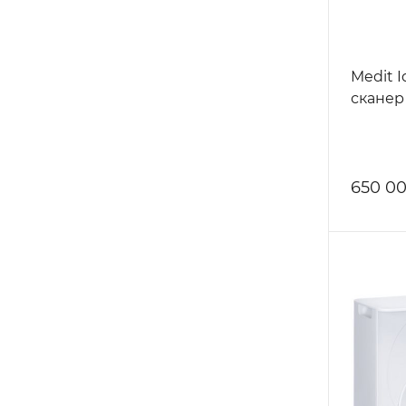
Medit I
сканер
650 0