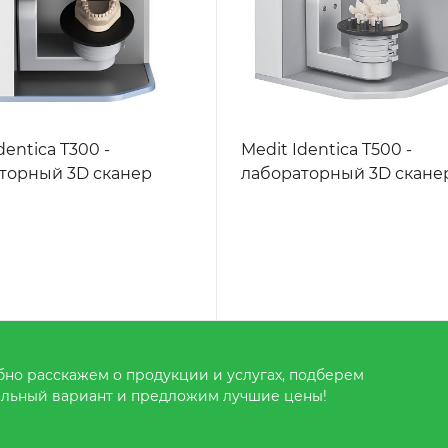
dentica T300 -
Medit Identica T500 -
торный 3D сканер
лабораторный 3D скане
но расскажем о продукции и услугах, подберем
льный вариант и предложим лучшие цены!