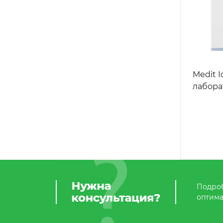
Medit I
лабора
Подроб
оптима