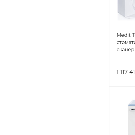
Medit T
стомат
сканер
1 117 4